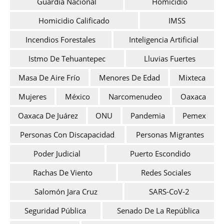
Guardia Nacional
Homicidio
Homicidio Calificado
IMSS
Incendios Forestales
Inteligencia Artificial
Istmo De Tehuantepec
Lluvias Fuertes
Masa De Aire Frío
Menores De Edad
Mixteca
Mujeres
México
Narcomenudeo
Oaxaca
Oaxaca De Juárez
ONU
Pandemia
Pemex
Personas Con Discapacidad
Personas Migrantes
Poder Judicial
Puerto Escondido
Rachas De Viento
Redes Sociales
Salomón Jara Cruz
SARS-CoV-2
Seguridad Pública
Senado De La República