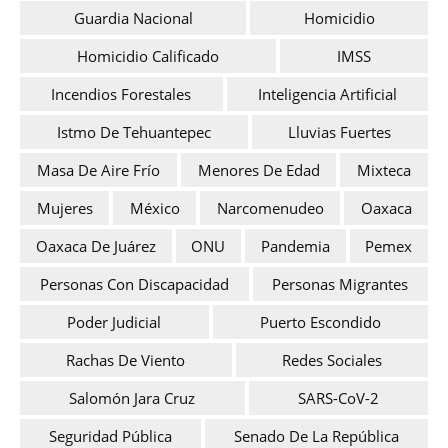
Guardia Nacional
Homicidio
Homicidio Calificado
IMSS
Incendios Forestales
Inteligencia Artificial
Istmo De Tehuantepec
Lluvias Fuertes
Masa De Aire Frío
Menores De Edad
Mixteca
Mujeres
México
Narcomenudeo
Oaxaca
Oaxaca De Juárez
ONU
Pandemia
Pemex
Personas Con Discapacidad
Personas Migrantes
Poder Judicial
Puerto Escondido
Rachas De Viento
Redes Sociales
Salomón Jara Cruz
SARS-CoV-2
Seguridad Pública
Senado De La República