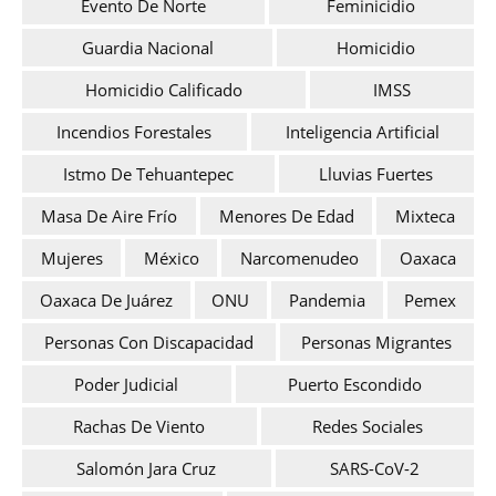
Evento De Norte
Feminicidio
Guardia Nacional
Homicidio
Homicidio Calificado
IMSS
Incendios Forestales
Inteligencia Artificial
Istmo De Tehuantepec
Lluvias Fuertes
Masa De Aire Frío
Menores De Edad
Mixteca
Mujeres
México
Narcomenudeo
Oaxaca
Oaxaca De Juárez
ONU
Pandemia
Pemex
Personas Con Discapacidad
Personas Migrantes
Poder Judicial
Puerto Escondido
Rachas De Viento
Redes Sociales
Salomón Jara Cruz
SARS-CoV-2