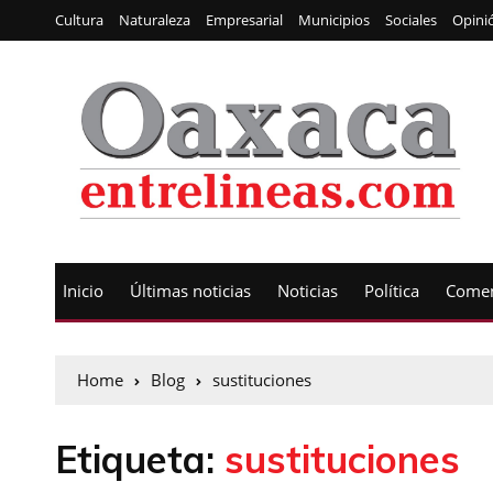
Cultura
Naturaleza
Empresarial
Municipios
Sociales
Opini
Inicio
Últimas noticias
Noticias
Política
Comen
Home
Blog
sustituciones
Etiqueta:
sustituciones