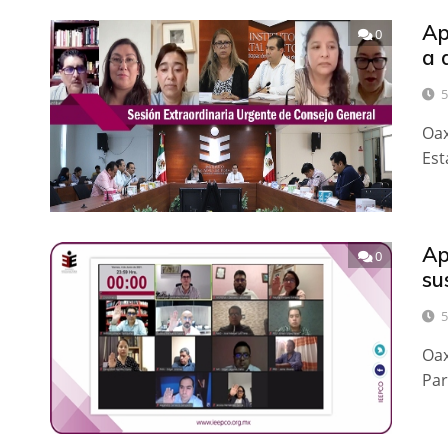
Ap
0
a 
5
Oax
Est
Ap
0
su
5
Oax
Par