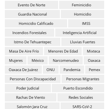
Evento De Norte
Feminicidio
Guardia Nacional
Homicidio
Homicidio Calificado
IMSS
Incendios Forestales
Inteligencia Artificial
Istmo De Tehuantepec
Lluvias Fuertes
Masa De Aire Frío
Menores De Edad
Mixteca
Mujeres
México
Narcomenudeo
Oaxaca
Oaxaca De Juárez
ONU
Pandemia
Pemex
Personas Con Discapacidad
Personas Migrantes
Poder Judicial
Puerto Escondido
Rachas De Viento
Redes Sociales
Salomón Jara Cruz
SARS-CoV-2