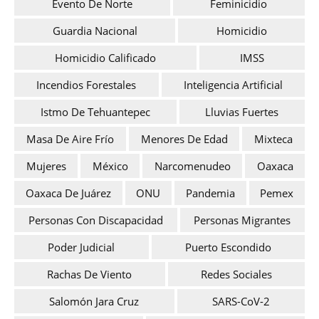
Evento De Norte
Feminicidio
Guardia Nacional
Homicidio
Homicidio Calificado
IMSS
Incendios Forestales
Inteligencia Artificial
Istmo De Tehuantepec
Lluvias Fuertes
Masa De Aire Frío
Menores De Edad
Mixteca
Mujeres
México
Narcomenudeo
Oaxaca
Oaxaca De Juárez
ONU
Pandemia
Pemex
Personas Con Discapacidad
Personas Migrantes
Poder Judicial
Puerto Escondido
Rachas De Viento
Redes Sociales
Salomón Jara Cruz
SARS-CoV-2