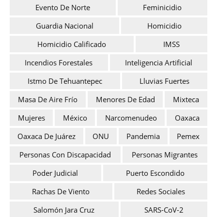
Evento De Norte
Feminicidio
Guardia Nacional
Homicidio
Homicidio Calificado
IMSS
Incendios Forestales
Inteligencia Artificial
Istmo De Tehuantepec
Lluvias Fuertes
Masa De Aire Frío
Menores De Edad
Mixteca
Mujeres
México
Narcomenudeo
Oaxaca
Oaxaca De Juárez
ONU
Pandemia
Pemex
Personas Con Discapacidad
Personas Migrantes
Poder Judicial
Puerto Escondido
Rachas De Viento
Redes Sociales
Salomón Jara Cruz
SARS-CoV-2