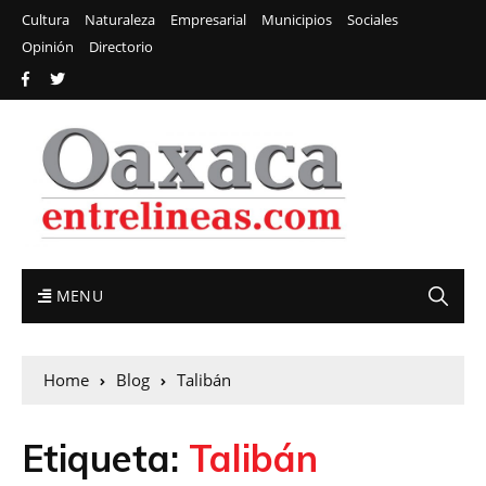
Cultura
Naturaleza
Empresarial
Municipios
Sociales
Opinión
Directorio
MENU
Home
Blog
Talibán
Etiqueta:
Talibán