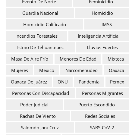
Evento De Norte
Feminicidio
Guardia Nacional
Homicidio
Homicidio Calificado
IMSS
Incendios Forestales
Inteligencia Artificial
Istmo De Tehuantepec
Lluvias Fuertes
Masa De Aire Frío
Menores De Edad
Mixteca
Mujeres
México
Narcomenudeo
Oaxaca
Oaxaca De Juárez
ONU
Pandemia
Pemex
Personas Con Discapacidad
Personas Migrantes
Poder Judicial
Puerto Escondido
Rachas De Viento
Redes Sociales
Salomón Jara Cruz
SARS-CoV-2