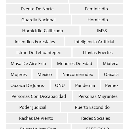
Evento De Norte
Feminicidio
Guardia Nacional
Homicidio
Homicidio Calificado
IMSS
Incendios Forestales
Inteligencia Artificial
Istmo De Tehuantepec
Lluvias Fuertes
Masa De Aire Frío
Menores De Edad
Mixteca
Mujeres
México
Narcomenudeo
Oaxaca
Oaxaca De Juárez
ONU
Pandemia
Pemex
Personas Con Discapacidad
Personas Migrantes
Poder Judicial
Puerto Escondido
Rachas De Viento
Redes Sociales
Salomón Jara Cruz
SARS-CoV-2