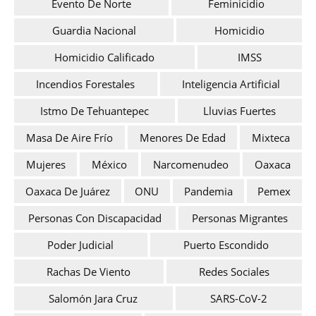
Evento De Norte
Feminicidio
Guardia Nacional
Homicidio
Homicidio Calificado
IMSS
Incendios Forestales
Inteligencia Artificial
Istmo De Tehuantepec
Lluvias Fuertes
Masa De Aire Frío
Menores De Edad
Mixteca
Mujeres
México
Narcomenudeo
Oaxaca
Oaxaca De Juárez
ONU
Pandemia
Pemex
Personas Con Discapacidad
Personas Migrantes
Poder Judicial
Puerto Escondido
Rachas De Viento
Redes Sociales
Salomón Jara Cruz
SARS-CoV-2