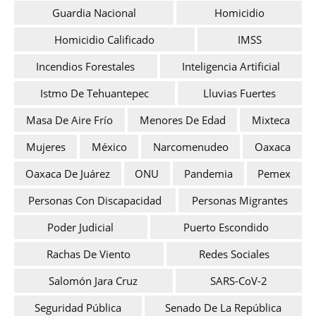
Guardia Nacional
Homicidio
Homicidio Calificado
IMSS
Incendios Forestales
Inteligencia Artificial
Istmo De Tehuantepec
Lluvias Fuertes
Masa De Aire Frío
Menores De Edad
Mixteca
Mujeres
México
Narcomenudeo
Oaxaca
Oaxaca De Juárez
ONU
Pandemia
Pemex
Personas Con Discapacidad
Personas Migrantes
Poder Judicial
Puerto Escondido
Rachas De Viento
Redes Sociales
Salomón Jara Cruz
SARS-CoV-2
Seguridad Pública
Senado De La República