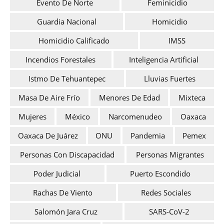
Evento De Norte
Feminicidio
Guardia Nacional
Homicidio
Homicidio Calificado
IMSS
Incendios Forestales
Inteligencia Artificial
Istmo De Tehuantepec
Lluvias Fuertes
Masa De Aire Frío
Menores De Edad
Mixteca
Mujeres
México
Narcomenudeo
Oaxaca
Oaxaca De Juárez
ONU
Pandemia
Pemex
Personas Con Discapacidad
Personas Migrantes
Poder Judicial
Puerto Escondido
Rachas De Viento
Redes Sociales
Salomón Jara Cruz
SARS-CoV-2