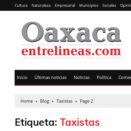
Cultura
Naturaleza
Empresarial
Municipios
Sociales
Opini
Inicio
Últimas noticias
Noticias
Política
Comen
Home
Blog
Taxistas
Page 2
Etiqueta:
Taxistas