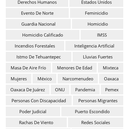
Derechos Humanos
Estados Unidos
Evento De Norte
Feminicidio
Guardia Nacional
Homicidio
Homicidio Calificado
IMSS
Incendios Forestales
Inteligencia Artificial
Istmo De Tehuantepec
Lluvias Fuertes
Masa De Aire Frío
Menores De Edad
Mixteca
Mujeres
México
Narcomenudeo
Oaxaca
Oaxaca De Juárez
ONU
Pandemia
Pemex
Personas Con Discapacidad
Personas Migrantes
Poder Judicial
Puerto Escondido
Rachas De Viento
Redes Sociales