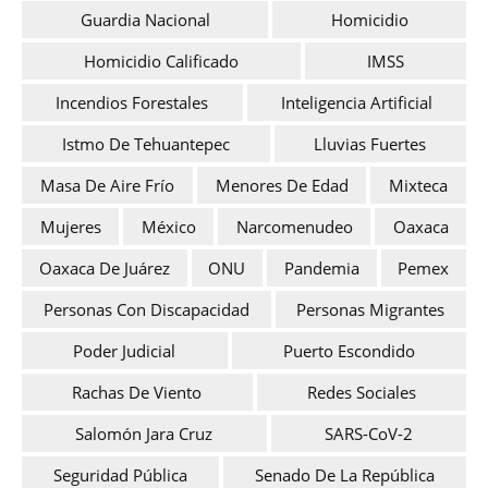
Guardia Nacional
Homicidio
Homicidio Calificado
IMSS
Incendios Forestales
Inteligencia Artificial
Istmo De Tehuantepec
Lluvias Fuertes
Masa De Aire Frío
Menores De Edad
Mixteca
Mujeres
México
Narcomenudeo
Oaxaca
Oaxaca De Juárez
ONU
Pandemia
Pemex
Personas Con Discapacidad
Personas Migrantes
Poder Judicial
Puerto Escondido
Rachas De Viento
Redes Sociales
Salomón Jara Cruz
SARS-CoV-2
Seguridad Pública
Senado De La República