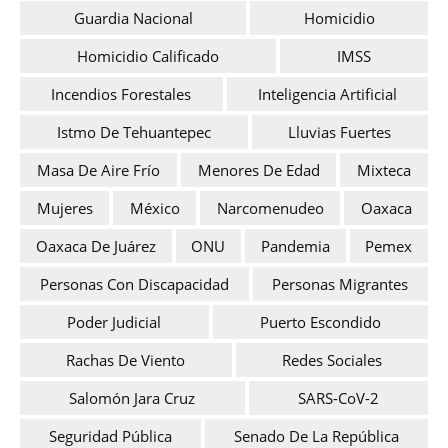
Guardia Nacional
Homicidio
Homicidio Calificado
IMSS
Incendios Forestales
Inteligencia Artificial
Istmo De Tehuantepec
Lluvias Fuertes
Masa De Aire Frío
Menores De Edad
Mixteca
Mujeres
México
Narcomenudeo
Oaxaca
Oaxaca De Juárez
ONU
Pandemia
Pemex
Personas Con Discapacidad
Personas Migrantes
Poder Judicial
Puerto Escondido
Rachas De Viento
Redes Sociales
Salomón Jara Cruz
SARS-CoV-2
Seguridad Pública
Senado De La República