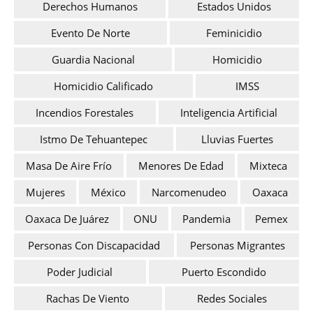
Derechos Humanos
Estados Unidos
Evento De Norte
Feminicidio
Guardia Nacional
Homicidio
Homicidio Calificado
IMSS
Incendios Forestales
Inteligencia Artificial
Istmo De Tehuantepec
Lluvias Fuertes
Masa De Aire Frío
Menores De Edad
Mixteca
Mujeres
México
Narcomenudeo
Oaxaca
Oaxaca De Juárez
ONU
Pandemia
Pemex
Personas Con Discapacidad
Personas Migrantes
Poder Judicial
Puerto Escondido
Rachas De Viento
Redes Sociales