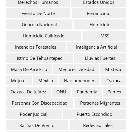
Derechos Humanos
Estados Unidos
Evento De Norte
Feminicidio
Guardia Nacional
Homicidio
Homicidio Calificado
IMSS
Incendios Forestales
Inteligencia Artificial
Istmo De Tehuantepec
Lluvias Fuertes
Masa De Aire Frío
Menores De Edad
Mixteca
Mujeres
México
Narcomenudeo
Oaxaca
Oaxaca De Juárez
ONU
Pandemia
Pemex
Personas Con Discapacidad
Personas Migrantes
Poder Judicial
Puerto Escondido
Rachas De Viento
Redes Sociales