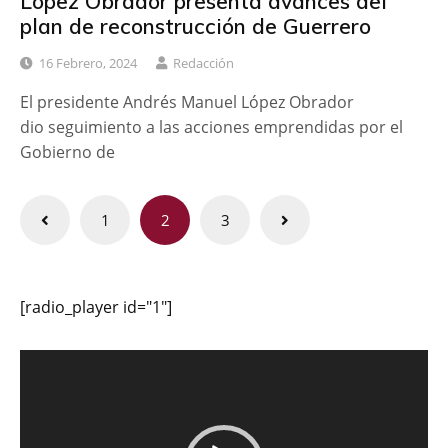
López Obrador presenta avances del
plan de reconstrucción de Guerrero
16 Febrero, 2024
Redacción
El presidente Andrés Manuel López Obrador
dio seguimiento a las acciones emprendidas por el
Gobierno de
Paginación
1
2
3
de
entradas
[radio_player id="1"]
Reproductor
de
vídeo