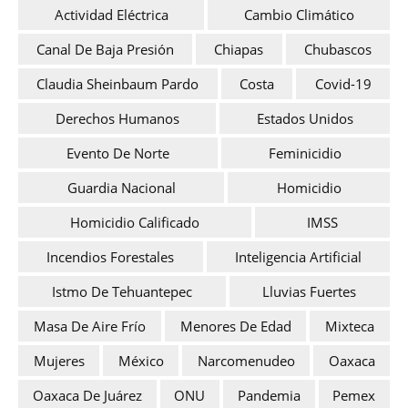
Actividad Eléctrica
Cambio Climático
Canal De Baja Presión
Chiapas
Chubascos
Claudia Sheinbaum Pardo
Costa
Covid-19
Derechos Humanos
Estados Unidos
Evento De Norte
Feminicidio
Guardia Nacional
Homicidio
Homicidio Calificado
IMSS
Incendios Forestales
Inteligencia Artificial
Istmo De Tehuantepec
Lluvias Fuertes
Masa De Aire Frío
Menores De Edad
Mixteca
Mujeres
México
Narcomenudeo
Oaxaca
Oaxaca De Juárez
ONU
Pandemia
Pemex