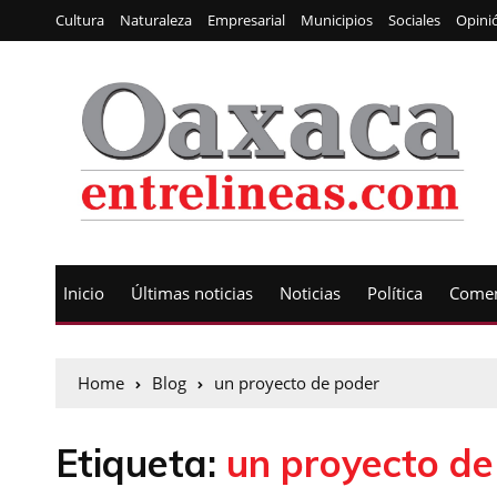
Cultura
Naturaleza
Empresarial
Municipios
Sociales
Opini
Inicio
Últimas noticias
Noticias
Política
Comen
Home
Blog
un proyecto de poder
Etiqueta:
un proyecto de