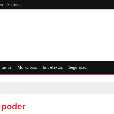
ón
Directorio
tarios
Municipios
Entretextos
Seguridad
 poder