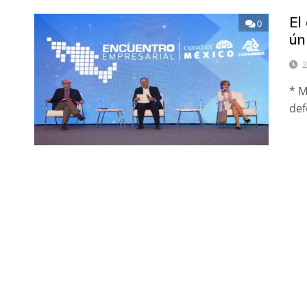
El
0
ún
2
* M
def