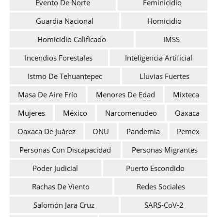
Evento De Norte
Feminicidio
Guardia Nacional
Homicidio
Homicidio Calificado
IMSS
Incendios Forestales
Inteligencia Artificial
Istmo De Tehuantepec
Lluvias Fuertes
Masa De Aire Frío
Menores De Edad
Mixteca
Mujeres
México
Narcomenudeo
Oaxaca
Oaxaca De Juárez
ONU
Pandemia
Pemex
Personas Con Discapacidad
Personas Migrantes
Poder Judicial
Puerto Escondido
Rachas De Viento
Redes Sociales
Salomón Jara Cruz
SARS-CoV-2