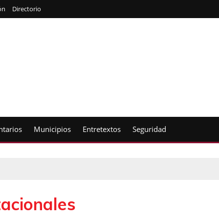
ón
Directorio
tarios
Municipios
Entretextos
Seguridad
acionales