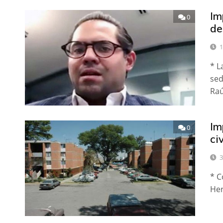
Im
0
de
1
* L
sed
Raú
Im
0
ci
3
* C
Her