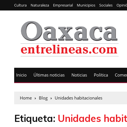
Cultura
Naturaleza
Empresarial
Municipios
Sociales
Opini
Inicio
Últimas noticias
Noticias
Política
Comen
Home
Blog
Unidades habitacionales
Etiqueta:
Unidades habit