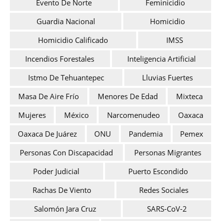
Evento De Norte
Feminicidio
Guardia Nacional
Homicidio
Homicidio Calificado
IMSS
Incendios Forestales
Inteligencia Artificial
Istmo De Tehuantepec
Lluvias Fuertes
Masa De Aire Frío
Menores De Edad
Mixteca
Mujeres
México
Narcomenudeo
Oaxaca
Oaxaca De Juárez
ONU
Pandemia
Pemex
Personas Con Discapacidad
Personas Migrantes
Poder Judicial
Puerto Escondido
Rachas De Viento
Redes Sociales
Salomón Jara Cruz
SARS-CoV-2