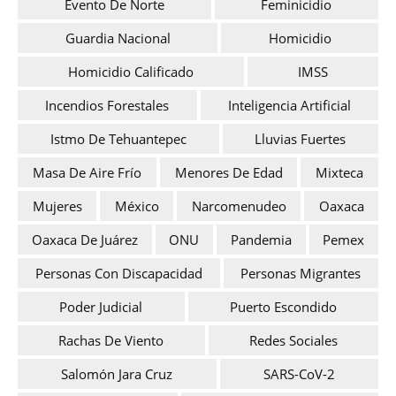
Evento De Norte
Feminicidio
Guardia Nacional
Homicidio
Homicidio Calificado
IMSS
Incendios Forestales
Inteligencia Artificial
Istmo De Tehuantepec
Lluvias Fuertes
Masa De Aire Frío
Menores De Edad
Mixteca
Mujeres
México
Narcomenudeo
Oaxaca
Oaxaca De Juárez
ONU
Pandemia
Pemex
Personas Con Discapacidad
Personas Migrantes
Poder Judicial
Puerto Escondido
Rachas De Viento
Redes Sociales
Salomón Jara Cruz
SARS-CoV-2