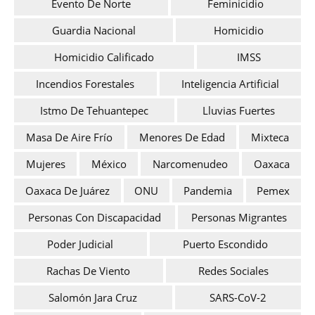
Evento De Norte
Feminicidio
Guardia Nacional
Homicidio
Homicidio Calificado
IMSS
Incendios Forestales
Inteligencia Artificial
Istmo De Tehuantepec
Lluvias Fuertes
Masa De Aire Frío
Menores De Edad
Mixteca
Mujeres
México
Narcomenudeo
Oaxaca
Oaxaca De Juárez
ONU
Pandemia
Pemex
Personas Con Discapacidad
Personas Migrantes
Poder Judicial
Puerto Escondido
Rachas De Viento
Redes Sociales
Salomón Jara Cruz
SARS-CoV-2