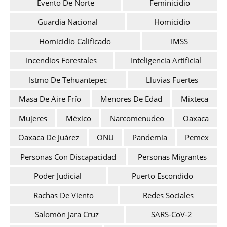
Evento De Norte
Feminicidio
Guardia Nacional
Homicidio
Homicidio Calificado
IMSS
Incendios Forestales
Inteligencia Artificial
Istmo De Tehuantepec
Lluvias Fuertes
Masa De Aire Frío
Menores De Edad
Mixteca
Mujeres
México
Narcomenudeo
Oaxaca
Oaxaca De Juárez
ONU
Pandemia
Pemex
Personas Con Discapacidad
Personas Migrantes
Poder Judicial
Puerto Escondido
Rachas De Viento
Redes Sociales
Salomón Jara Cruz
SARS-CoV-2