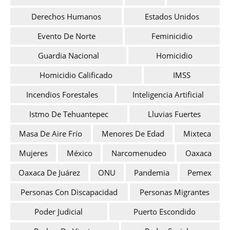
Derechos Humanos
Estados Unidos
Evento De Norte
Feminicidio
Guardia Nacional
Homicidio
Homicidio Calificado
IMSS
Incendios Forestales
Inteligencia Artificial
Istmo De Tehuantepec
Lluvias Fuertes
Masa De Aire Frío
Menores De Edad
Mixteca
Mujeres
México
Narcomenudeo
Oaxaca
Oaxaca De Juárez
ONU
Pandemia
Pemex
Personas Con Discapacidad
Personas Migrantes
Poder Judicial
Puerto Escondido