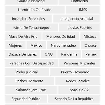
Guardia Nacional
Homicidio
Homicidio Calificado
IMSS
Incendios Forestales
Inteligencia Artificial
Istmo De Tehuantepec
Lluvias Fuertes
Masa De Aire Frío
Menores De Edad
Mixteca
Mujeres
México
Narcomenudeo
Oaxaca
Oaxaca De Juárez
ONU
Pandemia
Pemex
Personas Con Discapacidad
Personas Migrantes
Poder Judicial
Puerto Escondido
Rachas De Viento
Redes Sociales
Salomón Jara Cruz
SARS-CoV-2
Seguridad Pública
Senado De La República