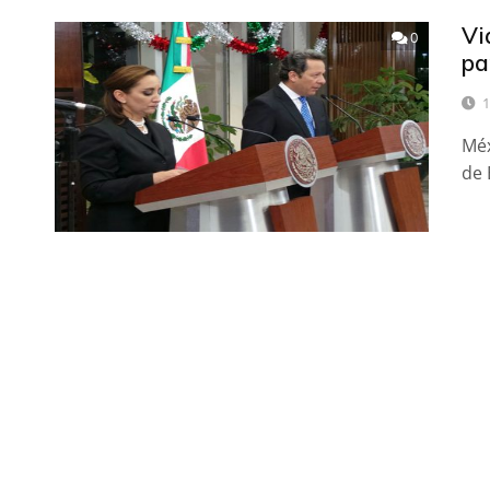
Vi
0
pa
1
Méx
de 