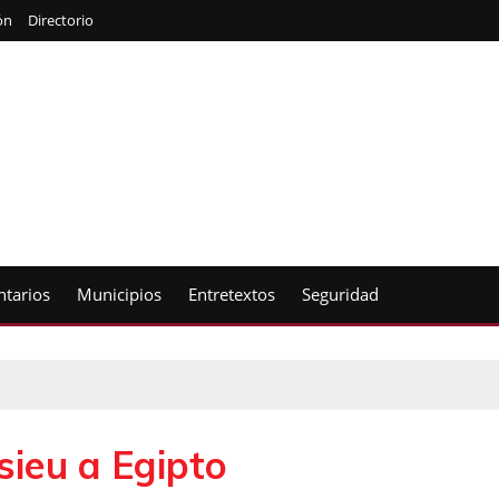
ón
Directorio
tarios
Municipios
Entretextos
Seguridad
sieu a Egipto