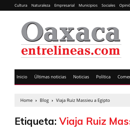
Cultura
Naturaleza
Empresarial
Municipios
Sociales
Opini
Inicio
Últimas noticias
Noticias
Política
Comen
Home
Blog
Viaja Ruiz Massieu a Egipto
Etiqueta:
Viaja Ruiz Mas