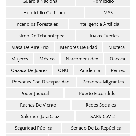
Guardia Nacional
Homicidio
Homicidio Calificado
IMSS
Incendios Forestales
Inteligencia Artificial
Istmo De Tehuantepec
Lluvias Fuertes
Masa De Aire Frío
Menores De Edad
Mixteca
Mujeres
México
Narcomenudeo
Oaxaca
Oaxaca De Juárez
ONU
Pandemia
Pemex
Personas Con Discapacidad
Personas Migrantes
Poder Judicial
Puerto Escondido
Rachas De Viento
Redes Sociales
Salomón Jara Cruz
SARS-CoV-2
Seguridad Pública
Senado De La República