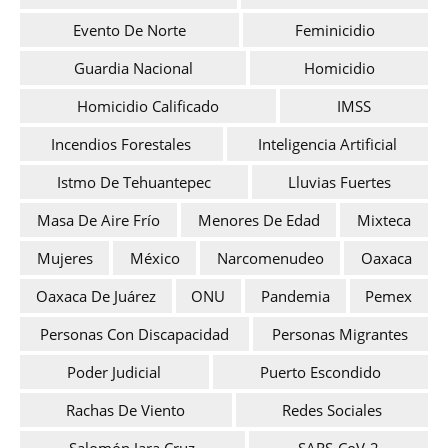
Evento De Norte
Feminicidio
Guardia Nacional
Homicidio
Homicidio Calificado
IMSS
Incendios Forestales
Inteligencia Artificial
Istmo De Tehuantepec
Lluvias Fuertes
Masa De Aire Frío
Menores De Edad
Mixteca
Mujeres
México
Narcomenudeo
Oaxaca
Oaxaca De Juárez
ONU
Pandemia
Pemex
Personas Con Discapacidad
Personas Migrantes
Poder Judicial
Puerto Escondido
Rachas De Viento
Redes Sociales
Salomón Jara Cruz
SARS-CoV-2