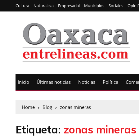
Cultura
Naturaleza
Empresarial
Municipios
Sociales
Opini
Inicio
Últimas noticias
Noticias
Política
Comen
Home
Blog
zonas mineras
Etiqueta:
zonas mineras