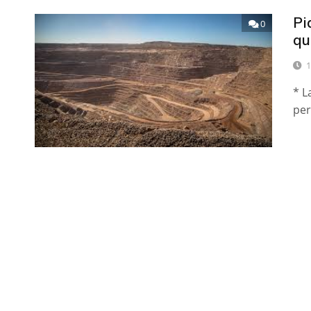
Pi
0
qu
1
* L
per