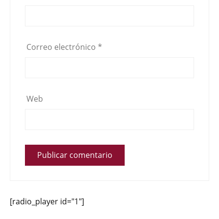
Correo electrónico
*
Web
[radio_player id="1"]