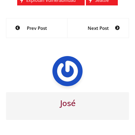
Explotan Vulnerabilidad
Seattle
Navegación
Prev Post
Next Post
de
entradas
José