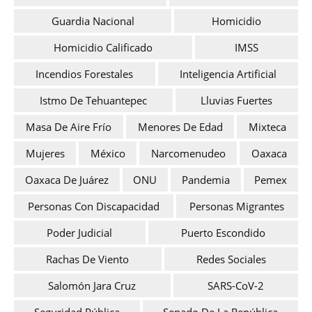
Guardia Nacional
Homicidio
Homicidio Calificado
IMSS
Incendios Forestales
Inteligencia Artificial
Istmo De Tehuantepec
Lluvias Fuertes
Masa De Aire Frío
Menores De Edad
Mixteca
Mujeres
México
Narcomenudeo
Oaxaca
Oaxaca De Juárez
ONU
Pandemia
Pemex
Personas Con Discapacidad
Personas Migrantes
Poder Judicial
Puerto Escondido
Rachas De Viento
Redes Sociales
Salomón Jara Cruz
SARS-CoV-2
Seguridad Pública
Senado De La República