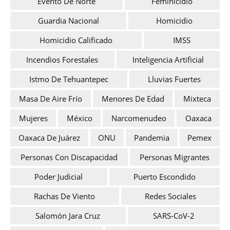
Evento De Norte
Feminicidio
Guardia Nacional
Homicidio
Homicidio Calificado
IMSS
Incendios Forestales
Inteligencia Artificial
Istmo De Tehuantepec
Lluvias Fuertes
Masa De Aire Frío
Menores De Edad
Mixteca
Mujeres
México
Narcomenudeo
Oaxaca
Oaxaca De Juárez
ONU
Pandemia
Pemex
Personas Con Discapacidad
Personas Migrantes
Poder Judicial
Puerto Escondido
Rachas De Viento
Redes Sociales
Salomón Jara Cruz
SARS-CoV-2