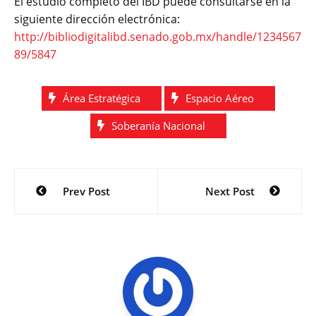
El estudio completo del IBD puede consultarse en la
siguiente dirección electrónica:
http://bibliodigitalibd.senado.gob.mx/handle/1234567
89/5847
Área Estratégica
Espacio Aéreo
Soberanía Nacional
Navegación
Prev Post
Next Post
de
entradas