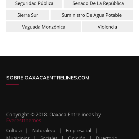
Seguridad Pública
Senado De La República
Sierra Sur
Suministro De Agua Potable
Vaguada Monzónica
Violencia
SOBRE OAXACAENTRELINES.COM
Copyright © 2018. Oaxaca Entrelineas by
Everestthemes
Cultura
Naturaleza
Empresarial
Municipios
Sociales
Opinión
Directorio