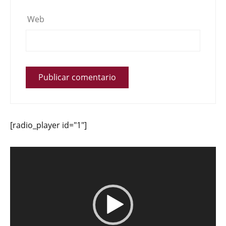
Web
[radio_player id="1"]
Reproductor
de
vídeo