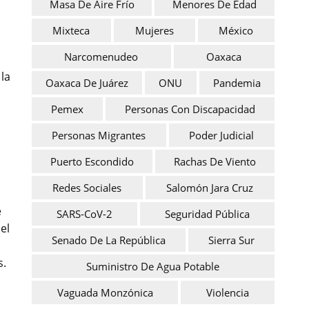
Masa De Aire Frío
Menores De Edad
Mixteca
Mujeres
México
Narcomenudeo
Oaxaca
 la
Oaxaca De Juárez
ONU
Pandemia
Pemex
Personas Con Discapacidad
Personas Migrantes
Poder Judicial
Puerto Escondido
Rachas De Viento
Redes Sociales
Salomón Jara Cruz
e
SARS-CoV-2
Seguridad Pública
el
Senado De La República
Sierra Sur
s.
Suministro De Agua Potable
Vaguada Monzónica
Violencia