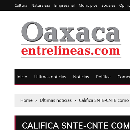
Cultura
Naturaleza
Empresarial
Municipios
Sociales
Opini
Inicio
Últimas noticias
Noticias
Política
Comen
Home
Últimas noticias
Califica SNTE-CNTE como 
CALIFICA SNTE-CNTE CO