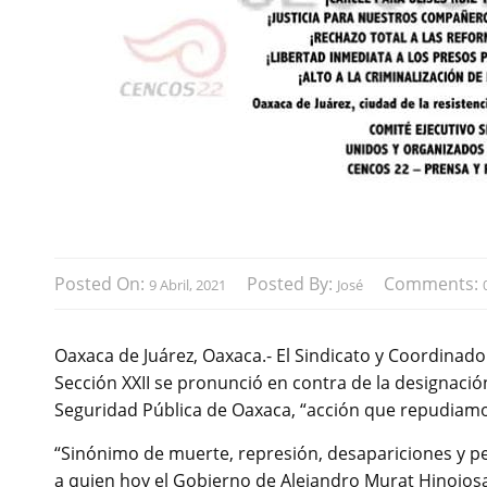
Posted On:
Posted By:
Comments:
9 Abril, 2021
José
Oaxaca de Juárez, Oaxaca.- El Sindicato y Coordinad
Sección XXII se pronunció en contra de la designaci
Seguridad Pública de Oaxaca, “acción que repudiam
“Sinónimo de muerte, represión, desapariciones y pe
a quien hoy el Gobierno de Alejandro Murat Hinojosa