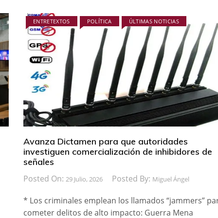
ENTRETEXTOS
POLÍTICA
ÚLTIMAS NOTICIAS
Avanza Dictamen para que autoridades
investiguen comercialización de inhibidores de
señales
Posted On:
Posted By:
29 Julio, 2026
Miguel Ángel
* Los criminales emplean los llamados “jammers” pa
cometer delitos de alto impacto: Guerra Mena