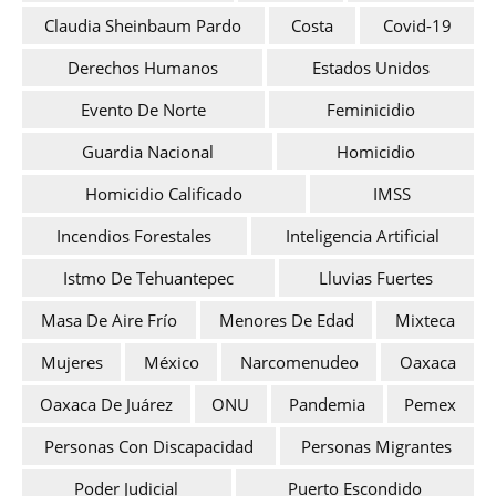
Claudia Sheinbaum Pardo
Costa
Covid-19
Derechos Humanos
Estados Unidos
Evento De Norte
Feminicidio
Guardia Nacional
Homicidio
Homicidio Calificado
IMSS
Incendios Forestales
Inteligencia Artificial
Istmo De Tehuantepec
Lluvias Fuertes
Masa De Aire Frío
Menores De Edad
Mixteca
Mujeres
México
Narcomenudeo
Oaxaca
Oaxaca De Juárez
ONU
Pandemia
Pemex
Personas Con Discapacidad
Personas Migrantes
Poder Judicial
Puerto Escondido