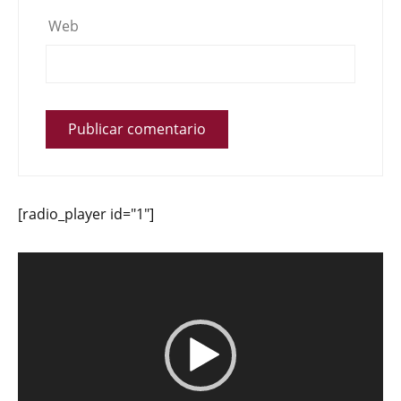
Web
[radio_player id="1"]
Reproductor
de
vídeo