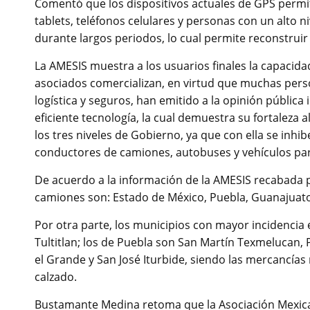
Comentó que los dispositivos actuales de GPS permit
tablets, teléfonos celulares y personas con un alto n
durante largos periodos, lo cual permite reconstruir
La AMESIS muestra a los usuarios finales la capacida
asociados comercializan, en virtud que muchas perso
logística y seguros, han emitido a la opinión públic
eficiente tecnología, la cual demuestra su fortaleza a
los tres niveles de Gobierno, ya que con ella se inhibe
conductores de camiones, autobuses y vehículos par
De acuerdo a la información de la AMESIS recabada p
camiones son: Estado de México, Puebla, Guanajuato 
Por otra parte, los municipios con mayor incidencia e
Tultitlan; los de Puebla son San Martín Texmelucan,
el Grande y San José Iturbide, siendo las mercancías
calzado.
Bustamante Medina retoma que la Asociación Mexican