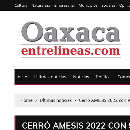
Cultura
Naturaleza
Empresarial
Municipios
Sociales
Opini
Inicio
Últimas noticias
Noticias
Política
Comen
Home
Últimas noticias
Cerró AMESIS 2022 con 9
CERRÓ AMESIS 2022 CON