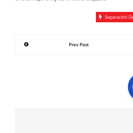
Separación De
Navegación
Prev Post
de
entradas