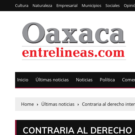
Cultura
Naturaleza
Empresarial
Municipios
Sociales
Opini
Inicio
Últimas noticias
Noticias
Política
Comen
Home
Últimas noticias
Contraria al derecho inte
CONTRARIA AL DERECHO 