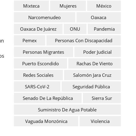
Mixteca
Mujeres
México
Narcomenudeo
Oaxaca
Oaxaca De Juárez
ONU
Pandemia
Pemex
Personas Con Discapacidad
un
Personas Migrantes
Poder Judicial
os
Puerto Escondido
Rachas De Viento
Redes Sociales
Salomón Jara Cruz
n
SARS-CoV-2
Seguridad Pública
Senado De La República
Sierra Sur
Suministro De Agua Potable
Vaguada Monzónica
Violencia