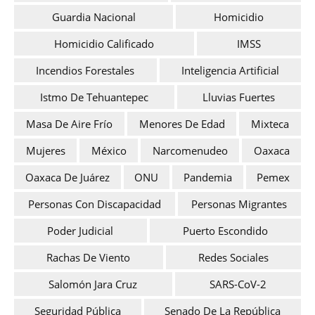
Guardia Nacional
Homicidio
Homicidio Calificado
IMSS
Incendios Forestales
Inteligencia Artificial
Istmo De Tehuantepec
Lluvias Fuertes
Masa De Aire Frío
Menores De Edad
Mixteca
Mujeres
México
Narcomenudeo
Oaxaca
Oaxaca De Juárez
ONU
Pandemia
Pemex
Personas Con Discapacidad
Personas Migrantes
Poder Judicial
Puerto Escondido
Rachas De Viento
Redes Sociales
Salomón Jara Cruz
SARS-CoV-2
Seguridad Pública
Senado De La República