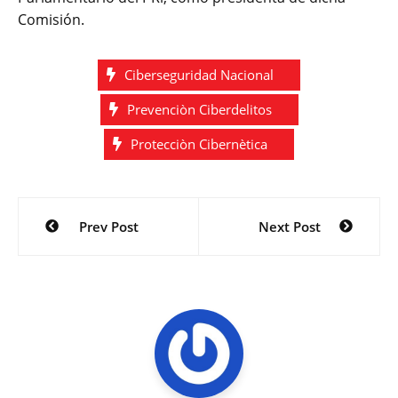
Comisión.
Ciberseguridad Nacional
Prevenciòn Ciberdelitos
Protecciòn Cibernètica
Navegación
Prev Post
Next Post
de
entradas