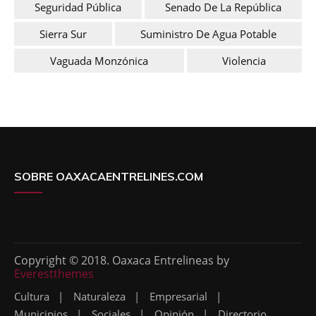
Seguridad Pública
Senado De La República
Sierra Sur
Suministro De Agua Potable
Vaguada Monzónica
Violencia
SOBRE OAXACAENTRELINES.COM
Copyright © 2018. Oaxaca Entrelineas by
Everestthemes
Cultura
Naturaleza
Empresarial
Municipios
Sociales
Opinión
Directorio