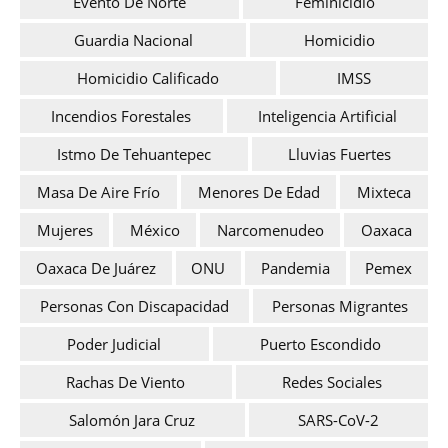
Evento De Norte
Feminicidio
Guardia Nacional
Homicidio
Homicidio Calificado
IMSS
Incendios Forestales
Inteligencia Artificial
Istmo De Tehuantepec
Lluvias Fuertes
Masa De Aire Frío
Menores De Edad
Mixteca
Mujeres
México
Narcomenudeo
Oaxaca
Oaxaca De Juárez
ONU
Pandemia
Pemex
Personas Con Discapacidad
Personas Migrantes
Poder Judicial
Puerto Escondido
Rachas De Viento
Redes Sociales
Salomón Jara Cruz
SARS-CoV-2