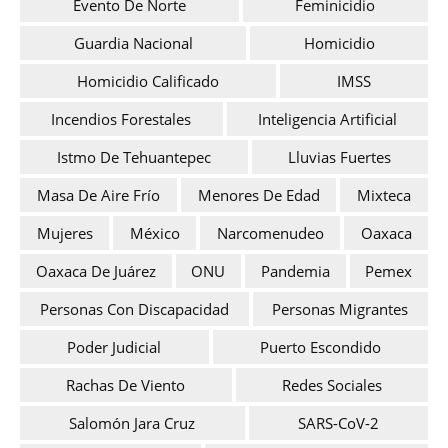
Evento De Norte
Feminicidio
Guardia Nacional
Homicidio
Homicidio Calificado
IMSS
Incendios Forestales
Inteligencia Artificial
Istmo De Tehuantepec
Lluvias Fuertes
Masa De Aire Frío
Menores De Edad
Mixteca
Mujeres
México
Narcomenudeo
Oaxaca
Oaxaca De Juárez
ONU
Pandemia
Pemex
Personas Con Discapacidad
Personas Migrantes
Poder Judicial
Puerto Escondido
Rachas De Viento
Redes Sociales
Salomón Jara Cruz
SARS-CoV-2