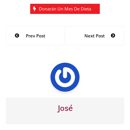
Donarán Un Mes De Dieta
Navegación
Prev Post
Next Post
de
entradas
José