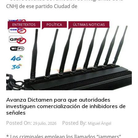
CNHJ de ese partido Ciudad de
ENTRETEXTOS
POLÍTICA
ÚLTIMAS NOTICIAS
Avanza Dictamen para que autoridades
investiguen comercialización de inhibidores de
señales
Posted On:
Posted By:
29 Julio, 2026
Miguel Ángel
* Los criminales emplean los llamados “jammers”