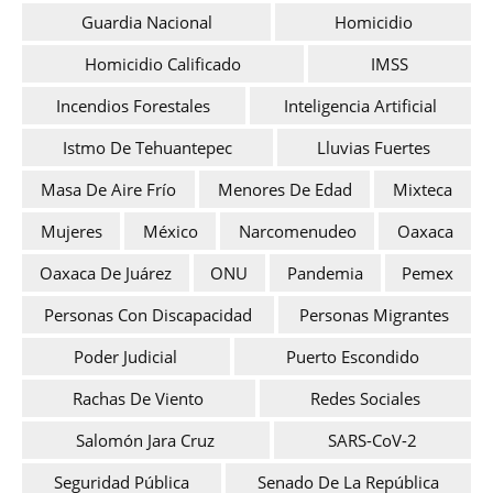
Guardia Nacional
Homicidio
Homicidio Calificado
IMSS
Incendios Forestales
Inteligencia Artificial
Istmo De Tehuantepec
Lluvias Fuertes
Masa De Aire Frío
Menores De Edad
Mixteca
Mujeres
México
Narcomenudeo
Oaxaca
Oaxaca De Juárez
ONU
Pandemia
Pemex
Personas Con Discapacidad
Personas Migrantes
Poder Judicial
Puerto Escondido
Rachas De Viento
Redes Sociales
Salomón Jara Cruz
SARS-CoV-2
Seguridad Pública
Senado De La República