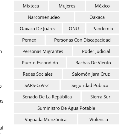
Mixteca
Mujeres
México
Narcomenudeo
Oaxaca
Oaxaca De Juárez
ONU
Pandemia
Pemex
Personas Con Discapacidad
n
Personas Migrantes
Poder Judicial
Puerto Escondido
Rachas De Viento
Redes Sociales
Salomón Jara Cruz
SARS-CoV-2
Seguridad Pública
o
Senado De La República
Sierra Sur
ás
Suministro De Agua Potable
Vaguada Monzónica
Violencia
al