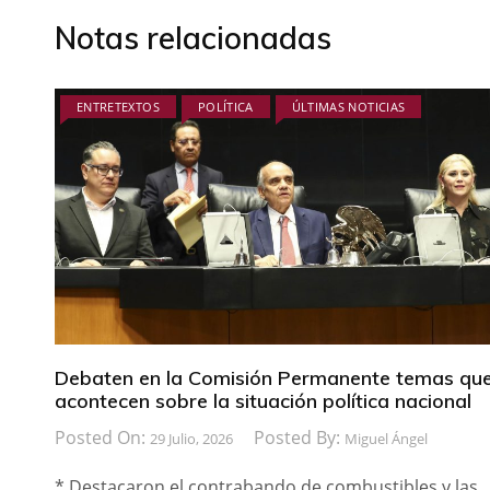
Notas relacionadas
ENTRETEXTOS
POLÍTICA
ÚLTIMAS NOTICIAS
Debaten en la Comisión Permanente temas qu
acontecen sobre la situación política nacional
Posted On:
Posted By:
29 Julio, 2026
Miguel Ángel
* Destacaron el contrabando de combustibles y las