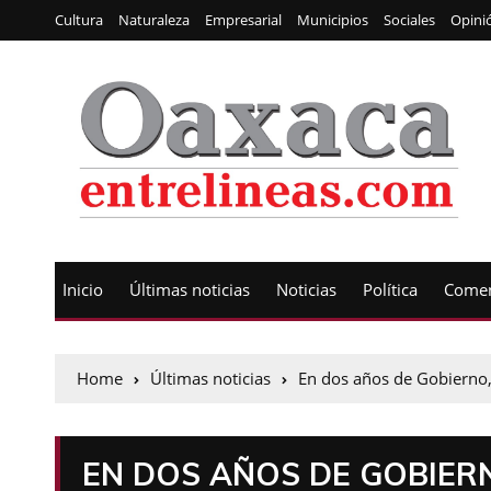
Cultura
Naturaleza
Empresarial
Municipios
Sociales
Opini
Inicio
Últimas noticias
Noticias
Política
Comen
Home
Últimas noticias
En dos años de Gobierno,
EN DOS AÑOS DE GOBIER