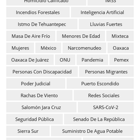
Homicidio Calificado
IMSS
Incendios Forestales
Inteligencia Artificial
Istmo De Tehuantepec
Lluvias Fuertes
Masa De Aire Frío
Menores De Edad
Mixteca
Mujeres
México
Narcomenudeo
Oaxaca
Oaxaca De Juárez
ONU
Pandemia
Pemex
Personas Con Discapacidad
Personas Migrantes
Poder Judicial
Puerto Escondido
Rachas De Viento
Redes Sociales
Salomón Jara Cruz
SARS-CoV-2
Seguridad Pública
Senado De La República
Sierra Sur
Suministro De Agua Potable