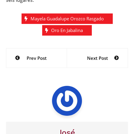
seis lugares.
Mayela Guadalupe Orozco Rasgado
Oro En Jabalina
Navegación
Prev Post
Next Post
de
entradas
José