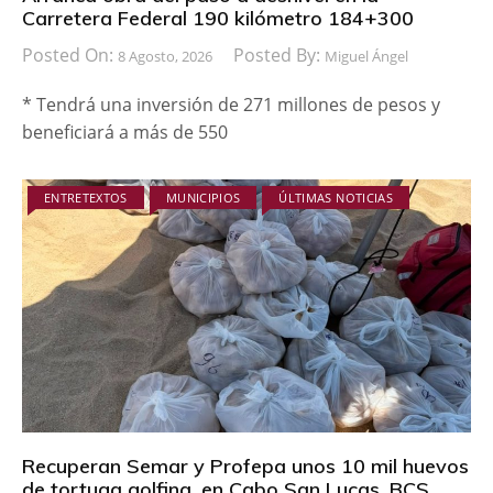
Carretera Federal 190 kilómetro 184+300
Posted On:
Posted By:
8 Agosto, 2026
Miguel Ángel
* Tendrá una inversión de 271 millones de pesos y
beneficiará a más de 550
ENTRETEXTOS
MUNICIPIOS
ÚLTIMAS NOTICIAS
Recuperan Semar y Profepa unos 10 mil huevos
de tortuga golfina, en Cabo San Lucas, BCS