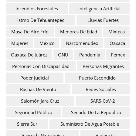
Incendios Forestales
Inteligencia Artificial
Istmo De Tehuantepec
Lluvias Fuertes
Masa De Aire Frío
Menores De Edad
Mixteca
Mujeres
México
Narcomenudeo
Oaxaca
Oaxaca De Juárez
ONU
Pandemia
Pemex
Personas Con Discapacidad
Personas Migrantes
Poder Judicial
Puerto Escondido
Rachas De Viento
Redes Sociales
Salomón Jara Cruz
SARS-CoV-2
Seguridad Pública
Senado De La República
Sierra Sur
Suministro De Agua Potable
Vaguada Monzónica
Violencia